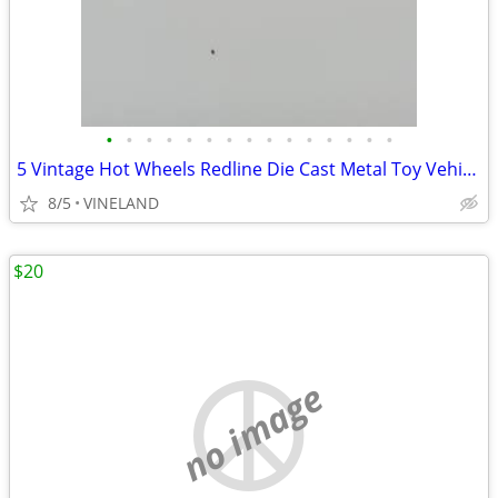
•
•
•
•
•
•
•
•
•
•
•
•
•
•
•
5 Vintage Hot Wheels Redline Die Cast Metal Toy Vehicles
8/5
VINELAND
$20
no image