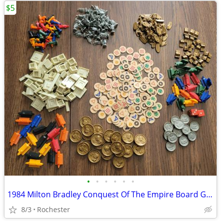
$5
•
•
•
•
•
•
1984 Milton Bradley Conquest Of The Empire Board Game Pieces/Parts
8/3
Rochester