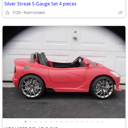
Silver Streak S-Gauge Set 4 pieces
7/28
Norristown
•
•
•
•
•
•
•
•
•
•
•
•
•
•
•
•