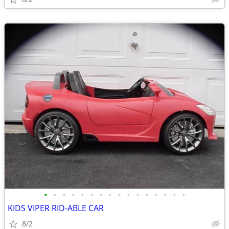
•
•
•
•
•
•
•
•
•
•
•
•
•
•
•
•
KIDS VIPER RID-ABLE CAR
8/2