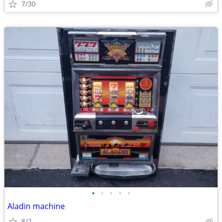
7/30
•
•
•
•
•
Aladin machine
8/2