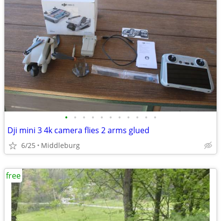
•
•
•
•
•
•
•
•
•
•
•
Dji mini 3 4k camera flies 2 arms glued
6/25
Middleburg
free