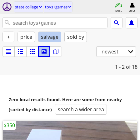
state college
toys+games
post
acct
+
price
salvage
sold by
newest
1 - 2
of 18
Zero local results found. Here are some from nearby
search a wider area
(sorted by distance)
$350