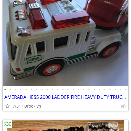
•
•
•
•
•
•
•
•
•
•
•
•
•
•
•
•
•
•
•
•
•
•
•
•
AMERADA HESS 2000 LADDER FIRE HEAVY DUTY TRUCK LADDER EMERGENCY FLASH
7/31
Brooklyn
$30