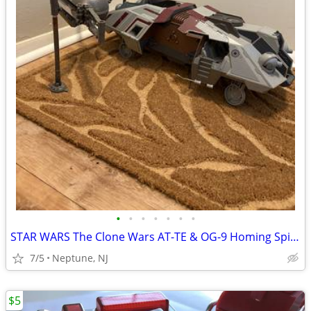
•
•
•
•
•
•
•
STAR WARS The Clone Wars AT-TE & OG-9 Homing Spider Droid - INCOMPLETE
7/5
Neptune, NJ
$5