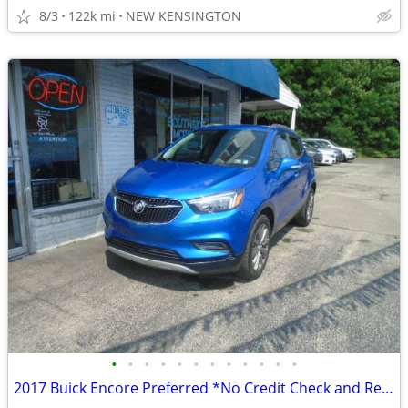
8/3
122k mi
NEW KENSINGTON
•
•
•
•
•
•
•
•
•
•
•
•
2017 Buick Encore Preferred *No Credit Check and Rent to Own!*