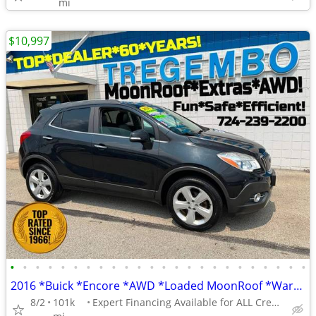
mi
$10,997
•
•
•
•
•
•
•
•
•
•
•
•
•
•
•
•
•
•
•
•
•
•
•
•
2016 *Buick *Encore *AWD *Loaded MoonRoof *Warranty *Great MPG *SALE
8/2
101k
Expert Financing Available for ALL Credit Types