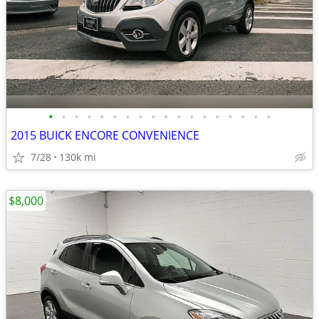
•
•
•
•
•
•
•
•
•
•
•
•
•
•
•
•
•
•
2015 BUICK ENCORE CONVENIENCE
7/28
130k mi
$8,000