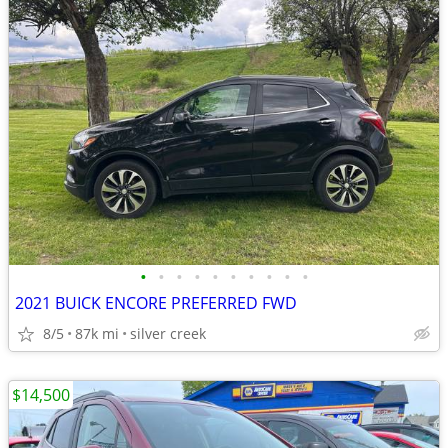
•
•
•
•
•
•
•
•
•
•
2021 BUICK ENCORE PREFERRED FWD
8/5
87k mi
silver creek
$14,500