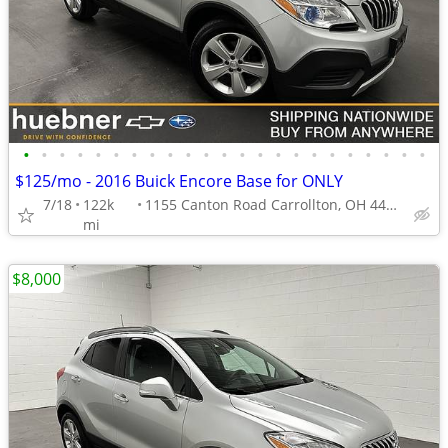
•
•
•
•
•
•
•
•
•
•
•
•
•
•
•
•
•
•
•
•
•
•
•
$125/mo - 2016 Buick Encore Base for ONLY
7/18
122k
1155 Canton Road Carrollton, OH 44615
mi
$8,000