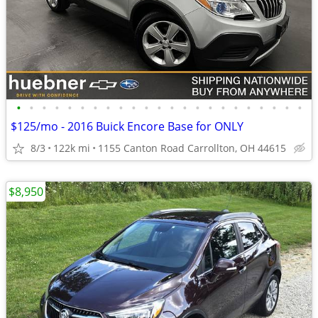
•
•
•
•
•
•
•
•
•
•
•
•
•
•
•
•
•
•
•
•
•
•
•
$125/mo - 2016 Buick Encore Base for ONLY
8/3
122k mi
1155 Canton Road Carrollton, OH 44615
$8,950