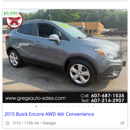
$9,995
•
•
•
•
•
•
•
•
•
•
•
•
2015 Buick Encore AWD 4dr Convenience
7/15
110k mi
Owego