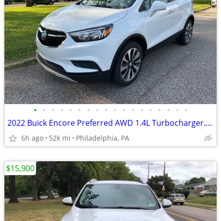
•
•
•
•
•
•
•
•
•
•
•
•
•
•
•
•
•
•
2022 Buick Encore Preferred AWD 1.4L Turbocharger. Automatic Only 52K
6h ago
52k mi
Philadelphia, PA
$15,900