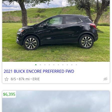
•
•
•
•
•
•
•
•
•
•
2021 BUICK ENCORE PREFERRED FWD
8/5
87k mi
ERIE
$6,395