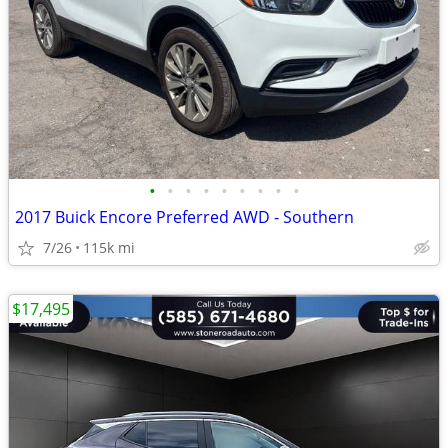
•
•
•
•
•
•
•
•
•
2017 Buick Encore Preferred AWD - Southern
7/26
115k mi
$17,495