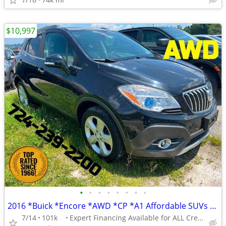
$10,997
•
•
•
•
•
•
•
•
2016 *Buick *Encore *AWD *CP *A1 Affordable SUVs *Top Dealer 60 Years
7/14
101k
Expert Financing Available for ALL Credit Types