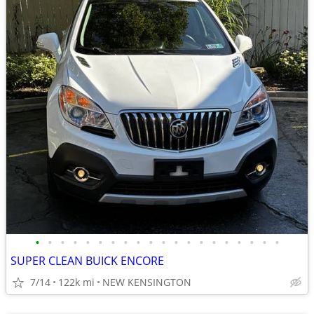
•
•
•
•
•
•
•
•
•
•
•
•
•
•
•
•
•
•
•
•
SUPER CLEAN BUICK ENCORE
7/14
122k mi
NEW KENSINGTON