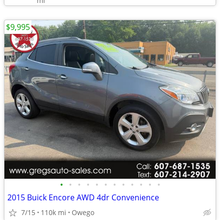
mi
$9,995
•
•
•
•
•
•
•
•
•
•
•
•
2015 Buick Encore AWD 4dr Convenience
7/15
110k mi
Owego