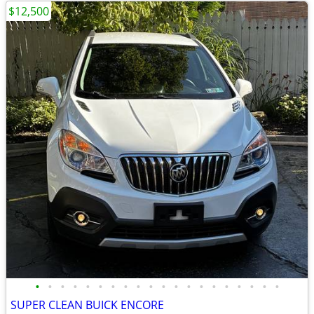
$12,500
•
•
•
•
•
•
•
•
•
•
•
•
•
•
•
•
•
•
•
•
SUPER CLEAN BUICK ENCORE