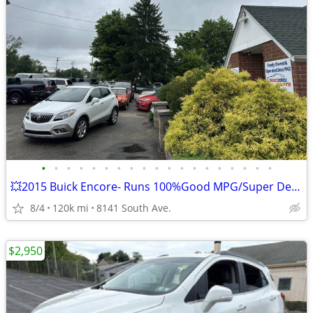
•
•
•
•
•
•
•
•
•
•
•
•
•
•
•
•
•
•
•
💥2015 Buick Encore- Runs 100%Good MPG/Super Deal!!!💥
8/4
120k mi
8141 South Ave.
$2,950