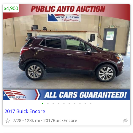
$4,900
•
•
•
•
•
•
•
•
•
•
2017 Buick Encore
7/28
123k mi
2017BuickEncore