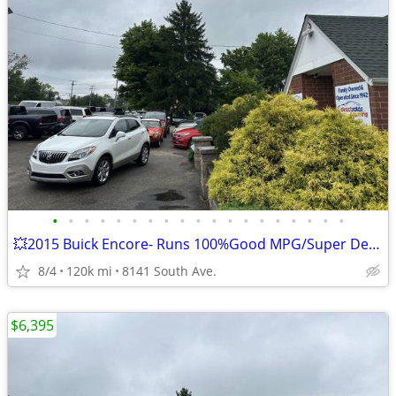
•
•
•
•
•
•
•
•
•
•
•
•
•
•
•
•
•
•
•
💥2015 Buick Encore- Runs 100%Good MPG/Super Deal!!!💥
8/4
120k mi
8141 South Ave.
$6,395