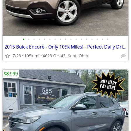
•
•
•
•
•
•
•
•
•
•
•
•
•
•
•
•
•
2015 Buick Encore - Only 105k Miles! - Perfect Daily Driver!
7/23
105k mi
4623 OH-43, Kent, Ohio
$8,999