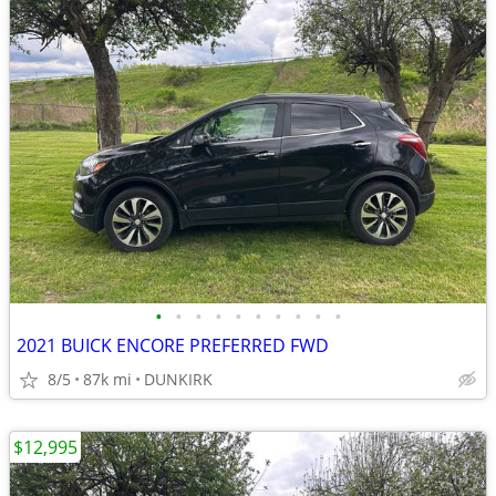
•
•
•
•
•
•
•
•
•
•
2021 BUICK ENCORE PREFERRED FWD
8/5
87k mi
DUNKIRK
$12,995