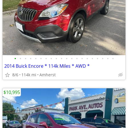
•
•
•
•
•
•
•
•
•
•
•
•
•
•
•
•
•
•
•
•
2014 Buick Encore * 114k Miles * AWD *
8/6
114k mi
Amherst
$10,995