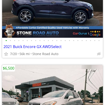
•
•
•
•
•
•
•
•
•
•
•
•
•
•
•
•
•
•
•
•
•
•
•
2021 Buick Encore GX AWDSelect
7/20
56k mi
Stone Road Auto
$6,500