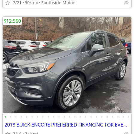
7/21
90k mi
Southside Motors
$12,550
•
•
•
•
•
•
•
•
•
•
•
•
•
•
•
•
•
•
•
•
•
•
•
•
2018 BUICK ENCORE PREFERRED FINANCING FOR EVERYONE !!
7/18
74k mi