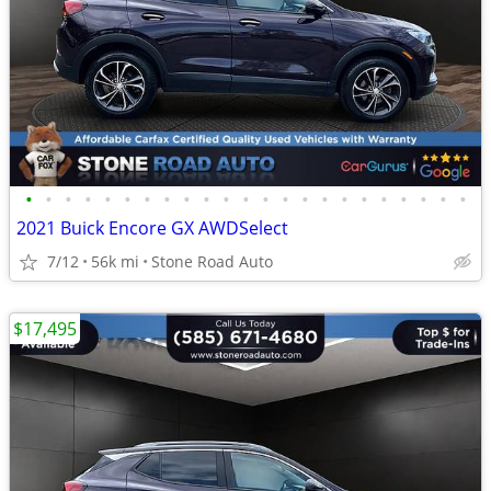
•
•
•
•
•
•
•
•
•
•
•
•
•
•
•
•
•
•
•
•
•
•
•
2021 Buick Encore GX AWDSelect
7/12
56k mi
Stone Road Auto
$17,495