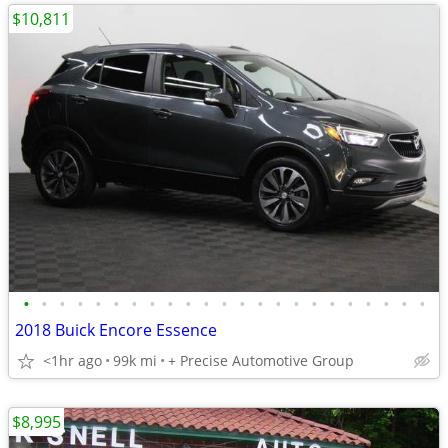
$10,811
•
•
•
•
•
•
•
•
•
•
•
•
•
•
•
•
•
•
•
•
•
•
•
2018 Buick Encore Essence
<1hr ago
99k mi
+ Precise Automotive Group
$8,995