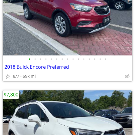
•
•
•
•
•
•
•
•
•
•
•
•
•
•
•
2018 Buick Encore Preferred
8/7
69k mi
$7,800