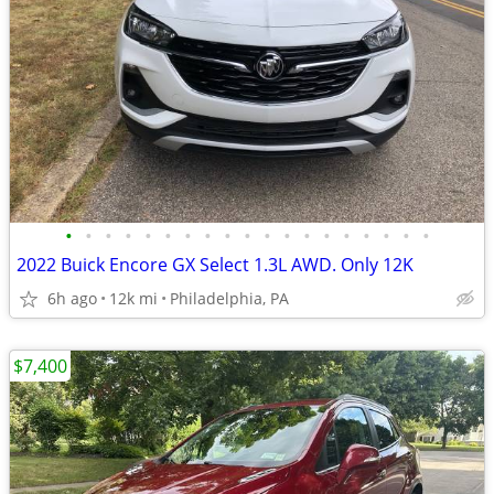
•
•
•
•
•
•
•
•
•
•
•
•
•
•
•
•
•
•
•
2022 Buick Encore GX Select 1.3L AWD. Only 12K
6h ago
12k mi
Philadelphia, PA
$7,400