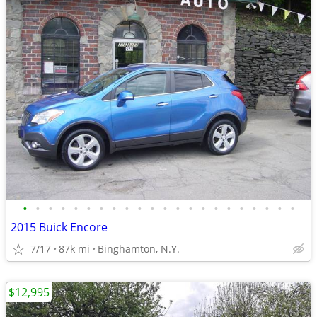
•
•
•
•
•
•
•
•
•
•
•
•
•
•
•
•
•
•
•
•
•
•
2015 Buick Encore
7/17
87k mi
Binghamton, N.Y.
$12,995