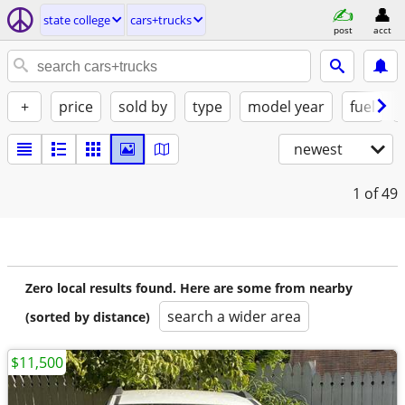
state college
cars+trucks
post
acct
+
price
sold by
type
model year
fuel
newest
1
of 49
Zero local results found. Here are some from nearby
search a wider area
(sorted by distance)
$11,500