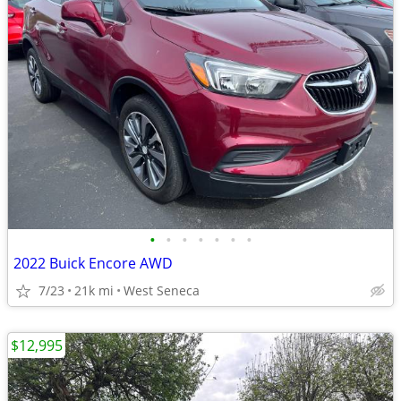
•
•
•
•
•
•
•
2022 Buick Encore AWD
7/23
21k mi
West Seneca
$12,995