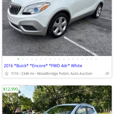
•
•
•
•
•
•
•
•
•
•
•
•
•
•
•
•
•
•
2016 *Buick* *Encore* *FWD 4dr* White
7/10
234k mi
Woodbridge Public Auto Auction
$12,990