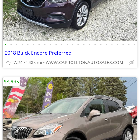
•
•
•
•
•
•
•
•
•
•
•
•
•
•
•
•
•
•
•
•
•
•
•
•
2018 Buick Encore Preferred
7/24
148k mi
WWW.CARROLLTONAUTOSALES.COM
$8,995