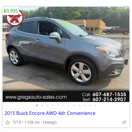
$9,995
•
•
•
•
•
•
•
•
•
•
•
•
2015 Buick Encore AWD 4dr Convenience
7/15
110k mi
Owego