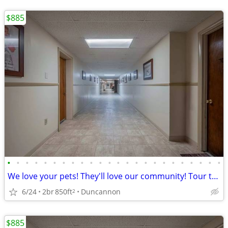
$885
•
•
•
•
•
•
•
•
•
•
•
•
•
•
•
•
•
•
•
•
•
•
•
•
We love your pets! They'll love our community! Tour today!
6/24
2br
850ft
Duncannon
2
$885