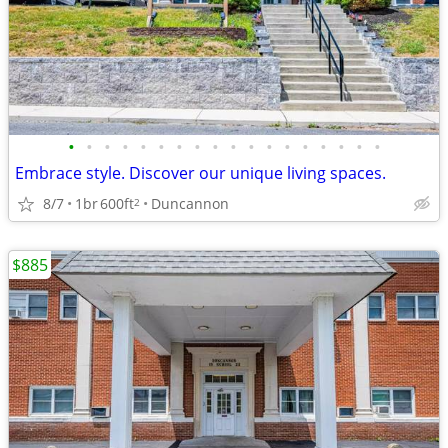
•
•
•
•
•
•
•
•
•
•
•
•
•
•
•
•
•
•
Embrace style. Discover our unique living spaces.
8/7
1br
600ft
Duncannon
2
$885