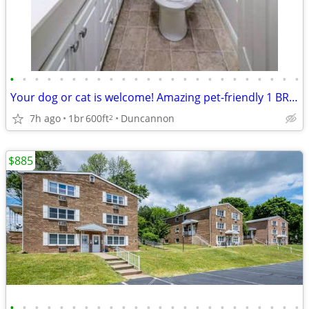
•
•
•
•
•
•
•
•
•
•
•
•
•
•
•
•
•
•
•
•
•
•
•
•
Your dog or cat is welcome! Amazing pet-friendly 1 BR / 1 BA!
7h ago
1br
600ft
Duncannon
2
$885
•
•
•
•
•
•
•
•
•
•
•
•
•
•
•
•
•
•
•
•
•
•
•
•