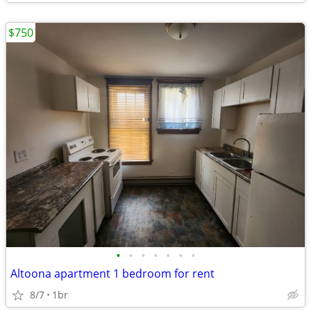
$750
•
•
•
•
•
•
•
Altoona apartment 1 bedroom for rent
8/7
1br