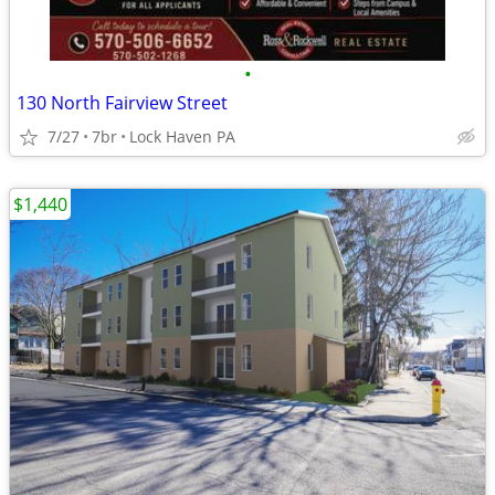
•
130 North Fairview Street
7/27
7br
Lock Haven PA
$1,440