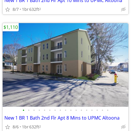
New 1 BR 1 Bath 2nd Flr Apt 10 Mins to UPMC Altoona
8/7
1br
632ft
2
$1,110
•
•
•
•
•
•
•
•
•
•
•
•
•
•
•
•
•
New 1 BR 1 Bath 2nd Flr Apt 8 Mins to UPMC Altoona
8/6
1br
632ft
2