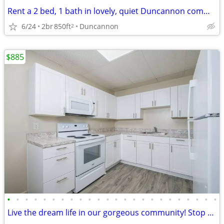
Rent a 2 bed, 1 bath in lovely, quiet Duncannon community!
6/24
2br
850ft
Duncannon
2
$885
•
•
•
•
•
•
•
•
•
•
•
•
•
•
•
•
•
•
•
•
•
•
•
•
Live the dream life in our gorgeous community! Stop by for a tour!