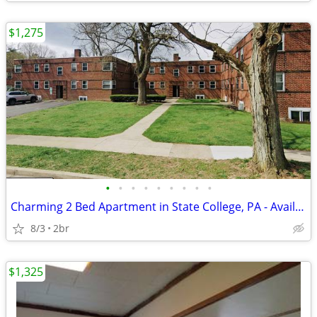
$1,275
•
•
•
•
•
•
•
•
•
Charming 2 Bed Apartment in State College, PA - Available now- $1275
8/3
2br
$1,325