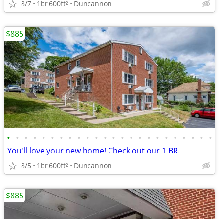
8/7
1br
600ft
Duncannon
2
$885
•
•
•
•
•
•
•
•
•
•
•
•
•
•
•
•
•
•
•
•
•
•
•
•
You'll love your new home! Check out our 1 BR.
8/5
1br
600ft
Duncannon
2
$885