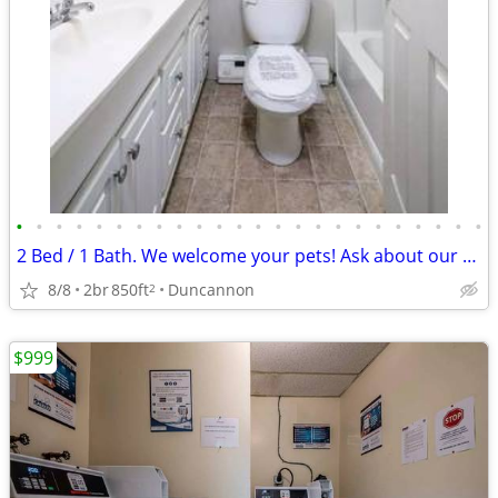
•
•
•
•
•
•
•
•
•
•
•
•
•
•
•
•
•
•
•
•
•
•
•
•
2 Bed / 1 Bath. We welcome your pets! Ask about our pet policy!
8/8
2br
850ft
Duncannon
2
$999