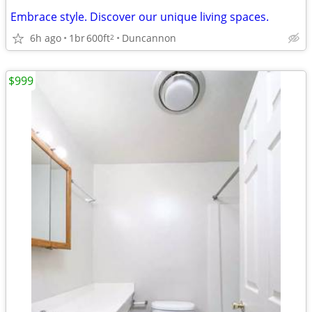
Embrace style. Discover our unique living spaces.
6h ago
1br
600ft
Duncannon
2
$999