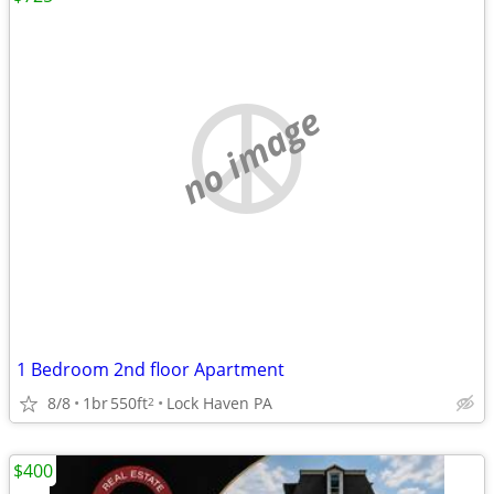
no image
1 Bedroom 2nd floor Apartment
8/8
1br
550ft
Lock Haven PA
2
$400