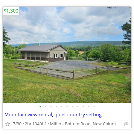
$1,300
•
•
•
•
•
•
•
•
•
•
•
Mountain view rental, quiet country setting.
7/30
2br
1040ft
Millers Bottom Road, New Columbia Pa
2