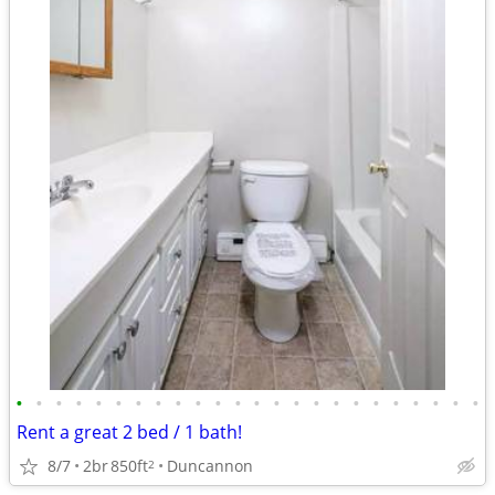
•
•
•
•
•
•
•
•
•
•
•
•
•
•
•
•
•
•
•
•
•
•
•
•
Rent a great 2 bed / 1 bath!
8/7
2br
850ft
Duncannon
2