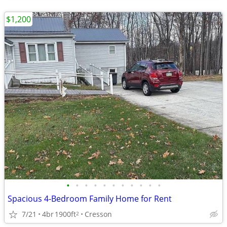
$1,200
•
•
•
•
•
•
•
•
•
•
•
Spacious 4-Bedroom Family Home for Rent
7/21
4br
1900ft
Cresson
2