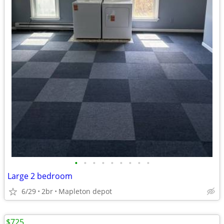
•
•
•
•
•
•
•
•
•
Large 2 bedroom
6/29
2br
Mapleton depot
$725