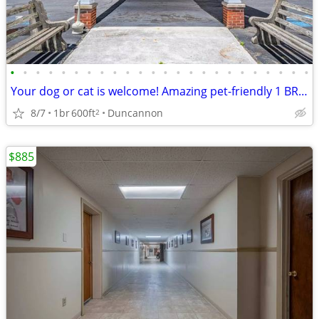
•
•
•
•
•
•
•
•
•
•
•
•
•
•
•
•
•
•
•
•
•
•
•
•
Your dog or cat is welcome! Amazing pet-friendly 1 BR / 1 BA!
8/7
1br
600ft
Duncannon
2
$885