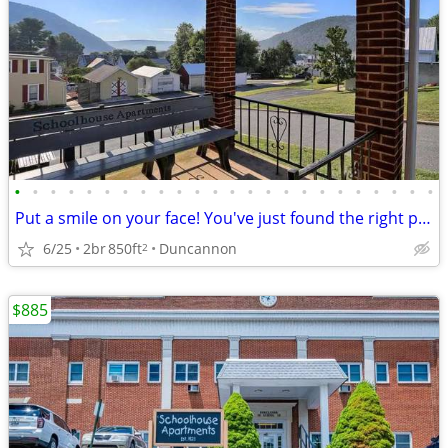
•
•
•
•
•
•
•
•
•
•
•
•
•
•
•
•
•
•
•
•
•
•
•
•
Put a smile on your face! You've just found the right place!
6/25
2br
850ft
Duncannon
2
$885