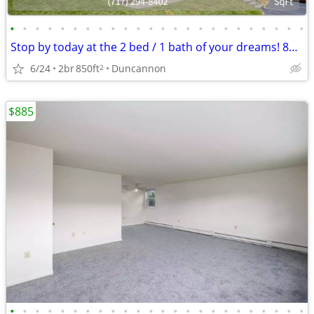
•
•
•
•
•
•
•
•
•
•
•
•
•
•
•
•
•
•
•
•
•
•
•
•
Stop by today at the 2 bed / 1 bath of your dreams! 850 Sq Ft!
6/24
2br
850ft
Duncannon
2
$885
•
•
•
•
•
•
•
•
•
•
•
•
•
•
•
•
•
•
•
•
•
•
•
•