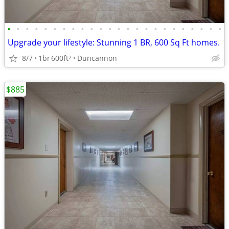
•
•
•
•
•
•
•
•
•
•
•
•
•
•
•
•
•
•
•
•
•
•
•
•
Upgrade your lifestyle: Stunning 1 BR, 600 Sq Ft homes.
8/7
1br
600ft
Duncannon
2
$885