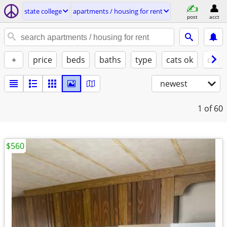
state college
apartments / housing for rent
post
acct
+
price
beds
baths
type
cats ok
dogs
newest
1
of 60
$560