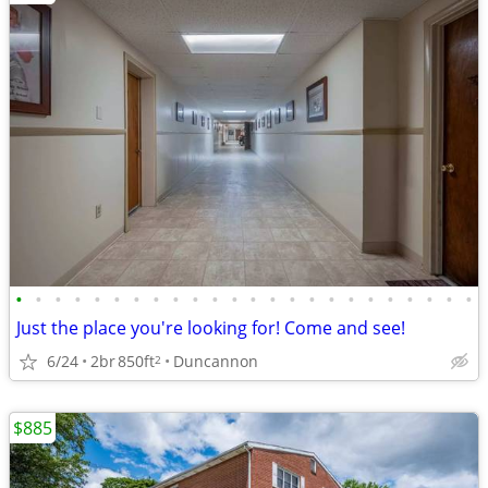
•
•
•
•
•
•
•
•
•
•
•
•
•
•
•
•
•
•
•
•
•
•
•
•
Just the place you're looking for! Come and see!
6/24
2br
850ft
Duncannon
2
$885