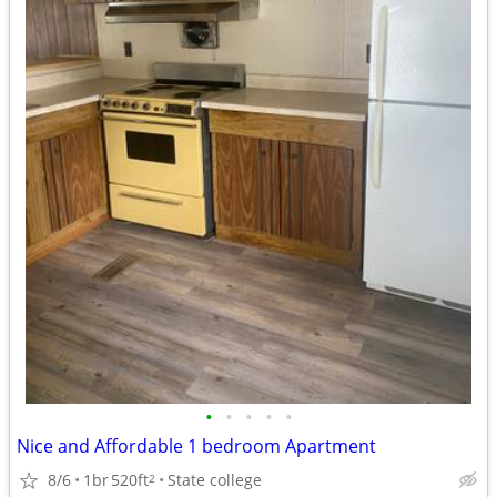
•
•
•
•
•
Nice and Affordable 1 bedroom Apartment
8/6
1br
520ft
State college
2