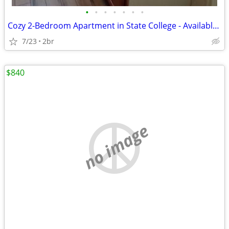
•
•
•
•
•
•
•
Cozy 2-Bedroom Apartment in State College - Available NOW - #25
7/23
2br
$840
no image