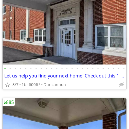
•
•
•
•
•
•
•
•
•
•
•
•
•
•
•
•
•
•
•
•
•
•
•
•
Let us help you find your next home! Check out this 1 bed, 1 bath!
8/7
1br
600ft
Duncannon
2
$885