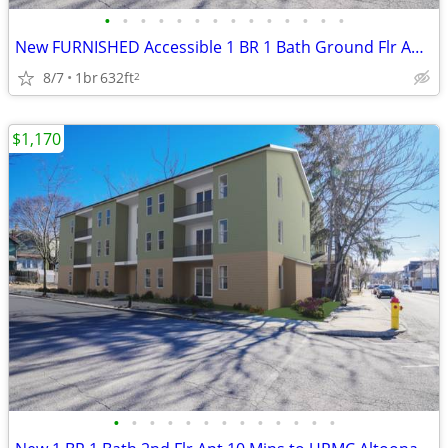
•
•
•
•
•
•
•
•
•
•
•
•
•
•
New FURNISHED Accessible 1 BR 1 Bath Ground Flr Apt Near Public Librar
8/7
1br
632ft
2
$1,170
•
•
•
•
•
•
•
•
•
•
•
•
•