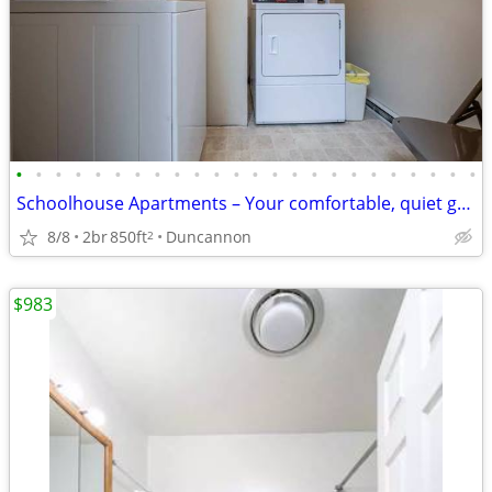
•
•
•
•
•
•
•
•
•
•
•
•
•
•
•
•
•
•
•
•
•
•
•
•
Schoolhouse Apartments – Your comfortable, quiet getaway! 2 bed, 1 bat
8/8
2br
850ft
Duncannon
2
$983