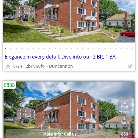
•
•
•
•
•
•
•
•
•
•
•
•
•
•
•
•
•
•
•
•
•
•
•
•
Elegance in every detail: Dive into our 2 BR, 1 BA.
6/24
2br
850ft
Duncannon
2
$885